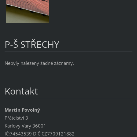
P-Š STŘECHY
Nebyly nalezeny žádné záznamy.
Kontakt
Martin Povolný
Přátelství 3
Karlovy Vary 36001
IČ:74543539 DIČ:CZ7709121882