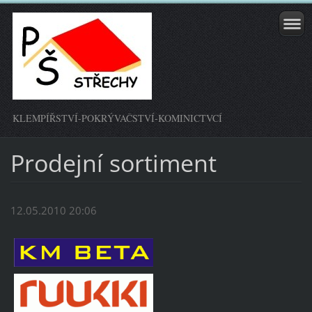
KLEMPÍŘSTVÍ-POKRÝVAČSTVÍ-KOMINICTVCÍ
Prodejní sortiment
12.05.2010 20:06